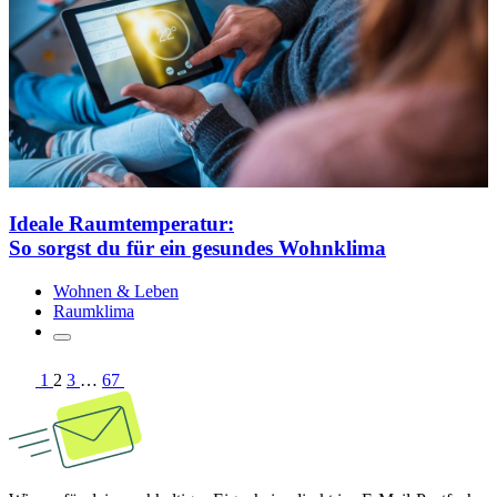
Ideale Raumtemperatur:
So sorgst du für ein gesundes Wohnklima
Wohnen & Leben
Raumklima
1
2
3
…
67