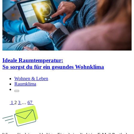
Ideale Raumtemperatur:
So sorgst du für ein gesundes Wohnklima
Wohnen & Leben
Raumklima
1
2
3
…
67