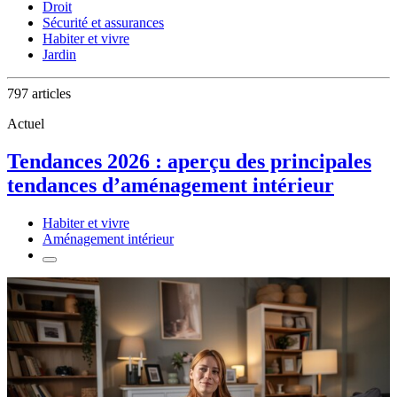
Droit
Sécurité et assurances
Habiter et vivre
Jardin
797 articles
Actuel
Tendances 2026 : aperçu des principales
tendances d’aménagement intérieur
Habiter et vivre
Aménagement intérieur