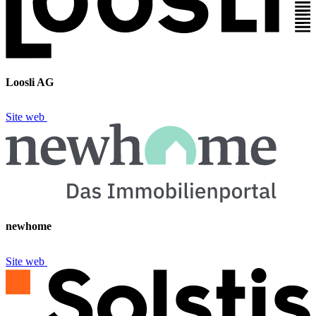
Loosli AG
Site web
newhome
Site web