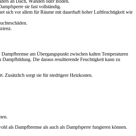
onders an Dach, Wänden oder Boden.
ampfsperre sie fast vollständig.
gnet sich vor allem für Räume mit dauerhaft hoher Luftfeuchtigkeit wie
euchteschäden.
zienz.
 die Dampfbremse am Übergangspunkt zwischen kalten Temperaturen
Dampfbildung. Die daraus resultierende Feuchtigkeit kann zu
 Zusätzlich sorgt sie für niedrigere Heizkosten.
nen.
sowohl als Dampfbremse als auch als Dampfsperre fungieren können.