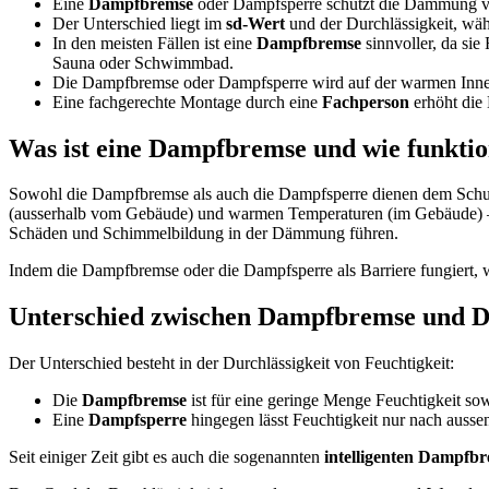
Eine
Dampfbremse
oder Dampfsperre schützt die Dämmung vo
Der Unterschied liegt im
sd-Wert
und der Durchlässigkeit, währ
In den meisten Fällen ist eine
Dampfbremse
sinnvoller, da sie
Sauna oder Schwimmbad.
Die Dampfbremse oder Dampfsperre wird auf der warmen Innense
Eine fachgerechte Montage durch eine
Fachperson
erhöht die 
Was ist eine Dampfbremse und wie funktion
Sowohl die Dampfbremse als auch die Dampfsperre dienen dem Schu
(ausserhalb vom Gebäude) und warmen Temperaturen (im Gebäude) – a
Schäden und Schimmelbildung in der Dämmung führen.
Indem die Dampfbremse oder die Dampfsperre als Barriere fungiert, wi
Unterschied zwischen Dampfbremse und Da
Der Unterschied besteht in der Durchlässigkeit von Feuchtigkeit:
Die
Dampfbremse
ist für eine geringe Menge Feuchtigkeit so
Eine
Dampfsperre
hingegen lässt Feuchtigkeit nur nach aussen
Seit einiger Zeit gibt es auch die sogenannten
intelligenten Dampfb