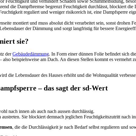
r Feuchtigkeit und verhindert Schäden sowie Schimmelbildung, bes
end die Dampfbremse begrenzt Feuchtigkeit durchlässt, blockiert die D
 Feuchtigkeit reguliert und weniger risikoreich ist, eine Dampfsperre ei
ite montiert und muss absolut dicht verarbeitet sein, sonst drohen F
Lebensdauer der Dämmung und sorgt langfristig für bessere Energieeffi
iert sie?
tz der
Gebäudedämmung
. In Form einer dünnen Folie befindet sich
lso beispielsweise am Dach. An diesen Stellen kommt es vermehrt zu 
rd die Lebensdauer des Hauses erhöht und die Wohnqualität verbessert.
mpfsperre – das sagt der sd-Wert
wohl nach innen als auch nach aussen durchlässig.
 austreten. Sie blockiert demnach jeglichen Feuchtigkeitszutritt nach in
remsen
, die die Durchlässigkeit je nach Bedarf selbst regulieren und 