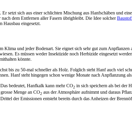
. Er setzt sich aus einer schlichten Mischung aus Hanfschäben und ei
r nach dem Entfernen aller Fasern übrigbleibt. Die Idee solcher
Baustof
im Hausbau eingesetzt.
dem Klima und jeder Bodenart. Sie eignet sich sehr gut zum Anpflanze
iesen. Es müssen weder Insektizide noch Herbizide eingesetzt werden:
mithalten könnte.
chst bis zu 50-mal schneller als Holz. Folglich steht Hanf auch viel s
können. Hanf steht hingegen schon wenige Monate nach Anpflanzung als
. Das bedeutet, Hanfkalk kann mehr CO
in sich speichern als bei der 
2
ine grosse Menge an CO
aus der Atmosphäre aufnimmt und daraus Pflan
2
 Drittel der Emissionen entsteht bereits durch das Anheizen der Bre