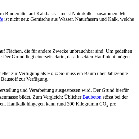
nem Bindemittel auf Kalkbasis – meist Naturkalk – zusammen. Mit
fe
ist nicht neu: Gemische aus Wasser, Naturfasern und Kalk, welche
n auf Flächen, die für andere Zwecke unbrauchbar sind. Um gedeihen
 Der Grund liegt einerseits darin, dass Insekten Hanf nicht mögen
chneller zur Verfügung als Holz: So muss ein Baum über Jahrzehnte
 Baustoff zur Verfügung.
Herstellung und Verarbeitung ausgestossen wird. Der Grund hierfür
zenmasse bildet. Zum Vergleich: Üblicher
Baubeton
stösst bei der
nnöfen. Hanfkalk hingegen kann rund 300 Kilogramm CO
pro
2