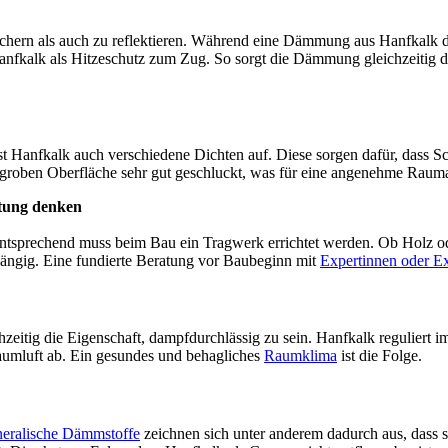
ichern als auch zu reflektieren. Während eine Dämmung aus Hanfkalk 
Hanfkalk als Hitzeschutz zum Zug. So sorgt die Dämmung gleichzeitig d
Hanfkalk auch verschiedene Dichten auf. Diese sorgen dafür, dass Sc
 groben Oberfläche sehr gut geschluckt, was für eine angenehme Rauma
ltung denken
 Entsprechend muss beim Bau ein Tragwerk errichtet werden. Ob Holz o
ängig. Eine fundierte Beratung vor Baubeginn mit
Expertinnen oder E
zeitig die Eigenschaft, dampfdurchlässig zu sein. Hanfkalk reguliert 
Raumluft ab. Ein gesundes und behagliches
Raumklima
ist die Folge.
eralische Dämmstoffe
zeichnen sich unter anderem dadurch aus, dass si