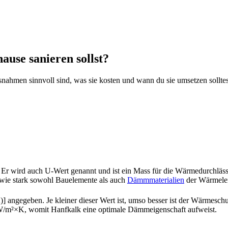
ause sanieren sollst?
snahmen sinnvoll sind, was sie kosten und wann du sie umsetzen solltes
. Er wird auch U-Wert genannt und ist ein Mass für die Wärmedurchläs
, wie stark sowohl Bauelemente als auch
Dämmmaterialien
der Wärmelei
] angegeben. Je kleiner dieser Wert ist, umso besser ist der Wärmesch
7 W/m²×K, womit Hanfkalk eine optimale Dämmeigenschaft aufweist.