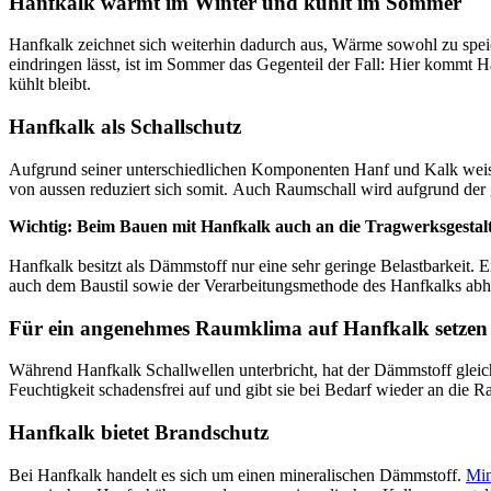
Hanfkalk wärmt im Winter und kühlt im Sommer
Hanfkalk zeichnet sich weiterhin dadurch aus, Wärme sowohl zu spe
eindringen lässt, ist im Sommer das Gegenteil der Fall: Hier kommt 
kühlt bleibt.
Hanfkalk als Schallschutz
Aufgrund seiner unterschiedlichen Komponenten Hanf und Kalk weist 
von aussen reduziert sich somit. Auch Raumschall wird aufgrund der
Wichtig: Beim Bauen mit Hanfkalk auch an die Tragwerksgesta
Hanfkalk besitzt als Dämmstoff nur eine sehr geringe Belastbarkeit.
auch dem Baustil sowie der Verarbeitungsmethode des Hanfkalks abh
Für ein angenehmes Raumklima auf Hanfkalk setzen
Während Hanfkalk Schallwellen unterbricht, hat der Dämmstoff gleich
Feuchtigkeit schadensfrei auf und gibt sie bei Bedarf wieder an die 
Hanfkalk bietet Brandschutz
Bei Hanfkalk handelt es sich um einen mineralischen Dämmstoff.
Min