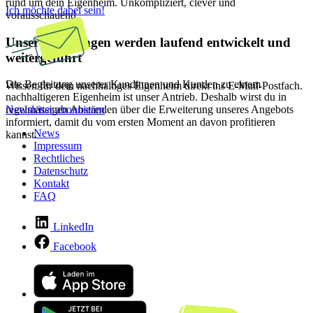
rund um dein Eigenheim. Unkompliziert, clever und
Ich möchte dabei sein!
vorausschauend.
Unsere Leistungen werden laufend entwickelt und
weitergeführt
Die Begleitung unserer Kundinnen und Kunden zu einem
Wissen für dein nachhaltiges Eigenheim direkt ins E-Mail-Postfach.
nachhaltigeren Eigenheim ist unser Antrieb. Deshalb wirst du in
Newsletter abonnieren
regelmässigen Abständen über die Erweiterung unseres Angebots
informiert, damit du vom ersten Moment an davon profitieren
News
kannst.
Impressum
Rechtliches
Datenschutz
Kontakt
FAQ
LinkedIn
Facebook