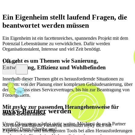
Ein Eigenheim stellt laufend Fragen, die
beantwortet werden müssen
Ein Eigenheim ist ein facettenreiches, spannendes Projekt mit dem
Potenzial Lebensträume zu verwirklichen. Dafür werden
Organisationstalent, Interesse und viel Zeit benötigt.
Oft geht es um Themen wie Sanierung,
1
von 4
Entwicklung, Effizienz und Wohlbefinden
Innerhalb dieser Themen gibt es herausfordernde Situationen zu
meistern: von der Planung einer komplexen Gebäudesanierung, über
den Abschluss eines Servicevertrages, bis hin zur Beantragung von
Fördergeldern.
Mit myky zur passenden Herangehensweise für
myky-Partner werden
deine Bedürfnisse
Unser Ökosystem wächst stetig weiter. Möchtest du auch Partner
Als deine intelligente Partnerin, unterstützt myky dich mit
werden? Dann schreibe uns!
Expertenwissen und intelligenten Tools bei allen Herausforderungen