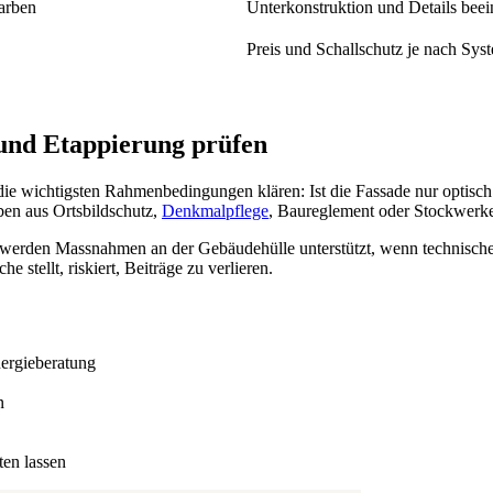
 Farben
Unterkonstruktion und Details bee
Preis und Schallschutz je nach Sy
n.
 und Etappierung prüfen
e wichtigsten Rahmenbedingungen klären: Ist die Fassade nur optisch z
ben aus Ortsbildschutz,
Denkmalpflege
, Baureglement oder Stockwer
 werden Massnahmen an der Gebäudehülle unterstützt, wenn technische 
stellt, riskiert, Beiträge zu verlieren.
ergieberatung
n
en lassen