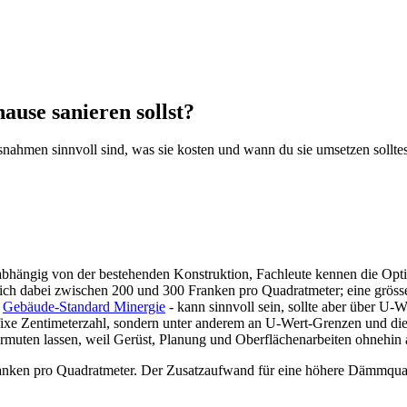
ause sanieren sollst?
snahmen sinnvoll sind, was sie kosten und wann du sie umsetzen solltes
bhängig von der bestehenden Konstruktion, Fachleute kennen die Option
 dabei zwischen 200 und 300 Franken pro Quadratmeter; eine grösse
n
Gebäude-Standard Minergie
- kann sinnvoll sein, sollte aber über U
 fixe Zentimeterzahl, sondern unter anderem an U-Wert-Grenzen und di
vermuten lassen, weil Gerüst, Planung und Oberflächenarbeiten ohnehin
anken pro Quadratmeter. Der Zusatzaufwand für eine höhere Dämmqualitä