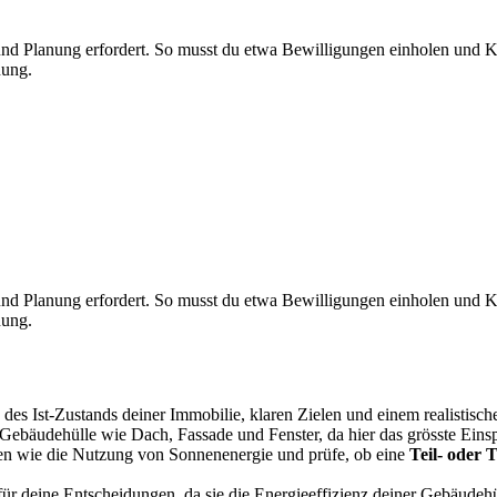
 und Planung erfordert. So musst du etwa Bewilligungen einholen und 
nung.
 und Planung erfordert. So musst du etwa Bewilligungen einholen und 
nung.
des Ist-Zustands deiner Immobilie, klaren Zielen und einem realistisc
 Gebäudehülle wie Dach, Fassade und Fenster, da hier das grösste Einsp
oren wie die Nutzung von Sonnenenergie und prüfe, ob eine
Teil- oder
T
 für deine Entscheidungen, da sie die Energieeffizienz deiner Gebäudeh