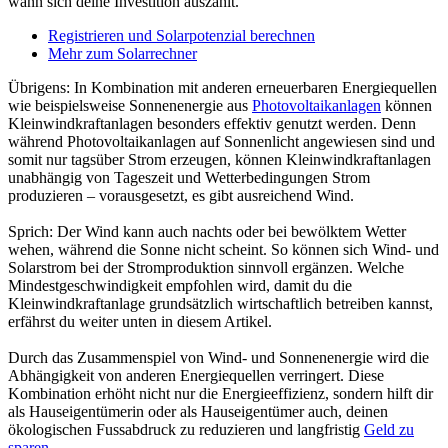
wann sich deine Investition auszahlt.
Registrieren und Solarpotenzial berechnen
Mehr zum Solarrechner
Übrigens: In Kombination mit anderen erneuerbaren Energiequellen
wie beispielsweise Sonnenenergie aus
Photovoltaikanlagen
können
Kleinwindkraftanlagen besonders effektiv genutzt werden. Denn
während Photovoltaikanlagen auf Sonnenlicht angewiesen sind und
somit nur tagsüber Strom erzeugen, können Kleinwindkraftanlagen
unabhängig von Tageszeit und Wetterbedingungen Strom
produzieren – vorausgesetzt, es gibt ausreichend Wind.
Sprich: Der Wind kann auch nachts oder bei bewölktem Wetter
wehen, während die Sonne nicht scheint. So können sich Wind- und
Solarstrom bei der Stromproduktion sinnvoll ergänzen. Welche
Mindestgeschwindigkeit empfohlen wird, damit du die
Kleinwindkraftanlage grundsätzlich wirtschaftlich betreiben kannst,
erfährst du weiter unten in diesem Artikel.
Durch das Zusammenspiel von Wind- und Sonnenenergie wird die
Abhängigkeit von anderen Energiequellen verringert. Diese
Kombination erhöht nicht nur die Energieeffizienz, sondern hilft dir
als Hauseigentümerin oder als Hauseigentümer auch, deinen
ökologischen Fussabdruck zu reduzieren und langfristig
Geld zu
sparen
.