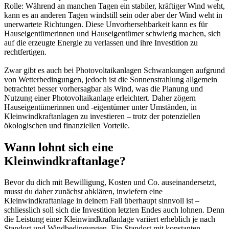
Rolle: Während an manchen Tagen ein stabiler, kräftiger Wind weht,
kann es an anderen Tagen windstill sein oder aber der Wind weht in
unerwartete Richtungen. Diese Unvorhersehbarkeit kann es für
Hauseigentümerinnen und Hauseigentümer schwierig machen, sich
auf die erzeugte Energie zu verlassen und ihre Investition zu
rechtfertigen.
Zwar gibt es auch bei Photovoltaikanlagen Schwankungen aufgrund
von Wetterbedingungen, jedoch ist die Sonnenstrahlung allgemein
betrachtet besser vorhersagbar als Wind, was die Planung und
Nutzung einer Photovoltaikanlage erleichtert. Daher zögern
Hauseigentümerinnen und -eigentümer unter Umständen, in
Kleinwindkraftanlagen zu investieren – trotz der potenziellen
ökologischen und finanziellen Vorteile.
Wann lohnt sich eine
Kleinwindkraftanlage?
Bevor du dich mit Bewilligung, Kosten und Co. auseinandersetzt,
musst du daher zunächst abklären, inwiefern eine
Kleinwindkraftanlage in deinem Fall überhaupt sinnvoll ist –
schliesslich soll sich die Investition letzten Endes auch lohnen. Denn
die Leistung einer Kleinwindkraftanlage variiert erheblich je nach
Standort und Windbedingungen. Ein Standort mit konstanten,