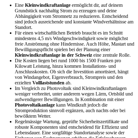
Eine
Kleinwindkraftanlage
ermöglicht dir, auf deinem
Grundstück nachhaltig Strom zu erzeugen und deine
Abhängigkeit vom Stromnetz zu reduzieren. Entscheidend
sind jedoch ausreichende und konstante Windverhältnisse am
Standort.
Für einen wirtschaftlichen Betrieb braucht es im Schnitt
mindestens 4,5 m/s Windgeschwindigkeit sowie möglichst
freie Anströmung ohne Hindernisse. Auch Höhe, Mastart und
Bewilligungspflicht spielen bei der Planung einer
Kleinwindkraftanlage in der Schweiz
eine zentrale Rolle.
Die Kosten liegen bei rund 1000 bis 1500 Franken pro
Kilowatt Leistung, hinzu kommen Installations- und
Anschlusskosten. Ob sich die Investition amortisiert, hängt
von Windangebot, Eigenverbrauch, Strompreis und den
erzielten
Volllaststunden
ab.
Im Vergleich zu Photovoltaik sind Kleinwindkraftanlagen
weniger verbreitet, unter anderem wegen Lärm, Ortsbild und
aufwendigerer Bewilligungen. In Kombination mit einer
Photovoltaikanlage
kann Windkraft jedoch die
Stromproduktion sinnvoll ergänzen, auch nachts oder bei
bewölktem Wetter.
Regelmässige Wartung, geprüfte Sicherheitszertifikate und
robuste Komponenten sind entscheidend für Effizienz und
Lebensdauer. Eine sorgfältige Standortanalyse sowie der