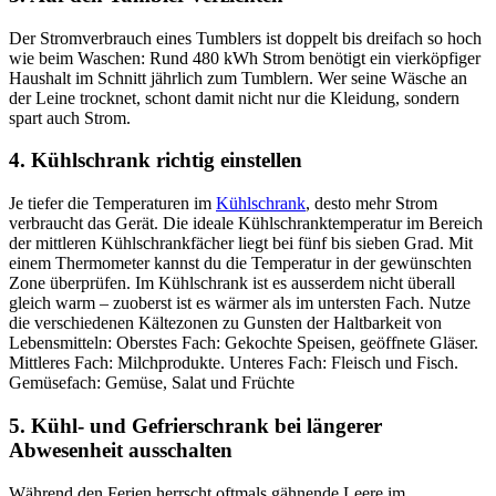
Der Stromverbrauch eines Tumblers ist doppelt bis dreifach so hoch
wie beim Waschen: Rund 480 kWh Strom benötigt ein vierköpfiger
Haushalt im Schnitt jährlich zum Tumblern. Wer seine Wäsche an
der Leine trocknet, schont damit nicht nur die Kleidung, sondern
spart auch Strom.
4. Kühlschrank richtig einstellen
Je tiefer die Temperaturen im
Kühlschrank
, desto mehr Strom
verbraucht das Gerät. Die ideale Kühlschranktemperatur im Bereich
der mittleren Kühlschrankfächer liegt bei fünf bis sieben Grad. Mit
einem Thermometer kannst du die Temperatur in der gewünschten
Zone überprüfen. Im Kühlschrank ist es ausserdem nicht überall
gleich warm – zuoberst ist es wärmer als im untersten Fach. Nutze
die verschiedenen Kältezonen zu Gunsten der Haltbarkeit von
Lebensmitteln: Oberstes Fach: Gekochte Speisen, geöffnete Gläser.
Mittleres Fach: Milchprodukte. Unteres Fach: Fleisch und Fisch.
Gemüsefach: Gemüse, Salat und Früchte
5. Kühl- und Gefrierschrank bei längerer
Abwesenheit ausschalten
Während den Ferien herrscht oftmals gähnende Leere im