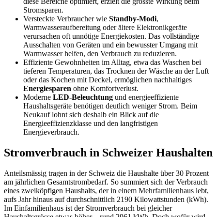
diese Bereiche optimiert, erzielt die grösste Wirkung beim
Stromsparen.
Versteckte Verbraucher wie
Standby-Modi
,
Warmwasseraufbereitung oder ältere Elektronikgeräte
verursachen oft unnötige Energiekosten. Das vollständige
Ausschalten von Geräten und ein bewusster Umgang mit
Warmwasser helfen, den Verbrauch zu reduzieren.
Effiziente Gewohnheiten im Alltag, etwa das Waschen bei
tieferen Temperaturen, das Trocknen der Wäsche an der Luft
oder das Kochen mit Deckel, ermöglichen nachhaltiges
Energiesparen
ohne Komfortverlust.
Moderne
LED-Beleuchtung
und energieeffiziente
Haushaltsgeräte benötigen deutlich weniger Strom. Beim
Neukauf lohnt sich deshalb ein Blick auf die
Energieeffizienzklasse und den langfristigen
Energieverbrauch.
Stromverbrauch in Schweizer Haushalten
Anteilsmässig tragen in der Schweiz die Haushalte über 30 Prozent
am jährlichen Gesamtstrombedarf. So summiert sich der Verbrauch
eines zweiköpfigen Haushalts, der in einem Mehrfamilienhaus lebt,
aufs Jahr hinaus auf durchschnittlich 2190 Kilowattstunden (kWh).
Im Einfamilienhaus ist der Stromverbrauch bei gleicher
Haushaltsgrösse etwas höher – rund 2961 kWh. Doch wofür wird