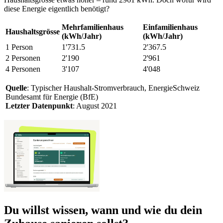
diese Energie eigentlich benötigt?
Mehrfamilienhaus
Einfamilienhaus
Haushaltsgrösse
(kWh/Jahr)
(kWh/Jahr)
1 Person
1'731.5
2'367.5
2 Personen
2'190
2'961
4 Personen
3'107
4'048
Quelle
: Typischer Haushalt-Stromverbrauch, EnergieSchweiz
Bundesamt für Energie (BfE)
Letzter Datenpunkt
: August 2021
Du willst wissen, wann und wie du dein