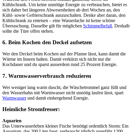
Kühlschrank. Um keine unnötige Energie zu verbrauchen, bietet es
sich daher bei längeren Abwesenheiten ab drei Wochen an, den
Kühl- sowie Gefrierschrank auszuschalten. Denke aber daran, den
Kühlschrank zu enteisen – eine Wasserlache ist keine schöne
Überraschung. Dasselbe gilt für möglichen
Schimmelbefall
. Deshalb
sollte die Türe offen stehen.
6. Beim Kochen den Deckel aufsetzen
Wer den Deckel beim Kochen auf der Pfanne lässt, kann damit die
Wärme im Innern halten. Damit verkürzt sich nicht nur die
Kochdauer und du sparst ausserdem rund 25 Prozent Energie.
7. Warmwasserverbrauch reduzieren
Wer weniger lang warm duscht, die Wäschetrommel ganz füllt und
den Wasserhahn mit Warmwasser nicht unnötig laufen lässt, spart
Warmwasser
und damit einhergehend Energie.
Heimliche Stromfresser:
Aquarien
Das Unterwasserleben kleiner Fische benötigt ordentlich Storm: Ein
Aquarium, das 200 Liter fasst, verbraucht jährlich ungefähr 1200