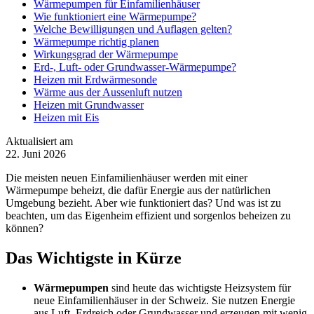
Wärmepumpen für Einfamilienhäuser
Wie funktioniert eine Wärmepumpe?
Welche Bewilligungen und Auflagen gelten?
Wärmepumpe richtig planen
Wirkungsgrad der Wärmepumpe
Erd-, Luft- oder Grundwasser-Wärmepumpe?
Heizen mit Erdwärmesonde
Wärme aus der Aussenluft nutzen
Heizen mit Grundwasser
Heizen mit Eis
Aktualisiert am
22. Juni 2026
Die meisten neuen Einfamilienhäuser werden mit einer
Wärmepumpe beheizt, die dafür Energie aus der natürlichen
Umgebung bezieht. Aber wie funktioniert das? Und was ist zu
beachten, um das Eigenheim effizient und sorgenlos beheizen zu
können?
Das Wichtigste in Kürze
Wärmepumpen
sind heute das wichtigste Heizsystem für
neue Einfamilienhäuser in der Schweiz. Sie nutzen Energie
aus Luft, Erdreich oder Grundwasser und erzeugen mit wenig