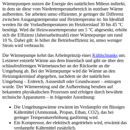
Wärmepumpen nutzen die Energie des natürlichen Milieus indirekt,
in dem sie diese vom Niedertemperaturbereich in nutzbare Wärme
aufbereiten. Sie arbeiten umso effizienter, je geringer die Differenz
zwischen Ausgangstemperatur und Heiztemperatur ist. Im Idealfall
werden für die Vorlauftemperaturen im Heizkreislauf 30 bis 45 °C
benötigt. Wird die Heizwassertemperatur um 5 °C abgesenkt, erhöht
sich die Effizienz (Jahresarbeitszahl) einer Wärmepumpe um rund
10 %. Dabei gilt: Je höher die Betriebseffizienz ist, umso weniger
Strom wird verbraucht.
Die Wärmepumpe kehrt das Arbeitsprinzip eines
Kühlschranks
um.
Letzterer entzieht Wärme aus dem Innenfach und gibt sie über den
schlaufenförmigen Wärmetauscher an der Rückseite an die
Umgebung ab. Bei der Wärmepumpe wird die Wärme an den
Heizungskreislauf abgegeben, nachdem sie der natürlichen
Umgebung – Erdreich, Aussenluft oder Grundwasser – entzogen
wurde. Der Wärmeentzug und die Aufbereitung beruhen auf
bekannten physikalischen Prozessen und erfolgen durch bewährte
technische Apparaturen – in folgender Anordnung:
Die Umgebungswärme erwärmt im Verdampfer ein flüssiges
Kältemittel (Ammoniak, Propan, Ethan, CO2), das bei
geringer Temperaturerhöhung gasförmig wird.
Ein Kompressor, der elektrisch angetrieben wird, erwärmt das
verdampfte Kältemittel zusätzlich.