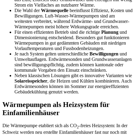
Strom ein Vielfaches an nutzbarer Wärme.
Die Wahl der
Wärmequelle
beeinflusst Effizienz, Kosten und
Bewilligungen. Luft-Wasser-Wärmepumpen sind am
weitesten verbreitet, während Erdwärme- und Grundwasser-
Wärmepumpen meist höhere Wirkungsgrade erreichen.
Für einen effizienten Betrieb sind die richtige
Planung
und
Dimensionierung entscheidend. Besonders gut funktionieren
Wärmepumpen in gut gedämmten Gebäuden mit niedrigen
Vorlauftemperaturen und Fussbodenheizungen.
Je nach System gelten unterschiedliche
Bewilligungen
und
Umweltauflagen. Erdwärmesonden und Grundwasseranlagen
sind bewilligungspflichtig, zudem können kantonale oder
kommunale Vorgaben den Einsatz einschränken.
Neben klassischen Lösungen gibt es innovative Varianten wie
Solareisspeicher
, die Heizen und Kühlen kombinieren. Auch
Erdwärmesonden können im Sommer zur energieeffizienten
Gebäudekühlung genutzt werden.
Wärmepumpen als Heizsystem für
Einfamilienhäuser
Die Wärmepumpe etabliert sich als CO
-freies Heizsystem: In der
2
Schweiz werden neu erstellte Einfamilienhäuser fast nur noch mit