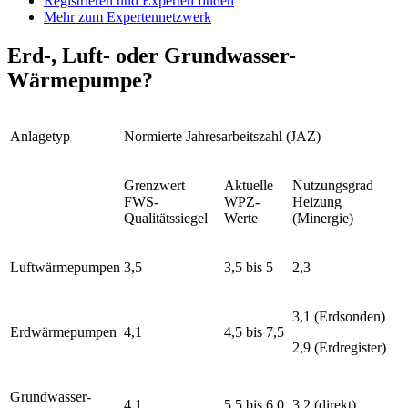
Registrieren und Experten finden
Mehr zum Expertennetzwerk
Erd-, Luft- oder Grundwasser-
Wärmepumpe?
Anlagetyp
Normierte Jahresarbeitszahl (JAZ)
Grenzwert
Aktuelle
Nutzungsgrad
FWS-
WPZ-
Heizung
Qualitätssiegel
Werte
(Minergie)
Luftwärmepumpen
3,5
3,5 bis 5
2,3
3,1 (Erdsonden)
Erdwärmepumpen
4,1
4,5 bis 7,5
2,9 (Erdregister)
Grundwasser-
4,1
5,5 bis 6,0
3,2 (direkt)