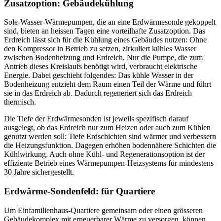
Zusatzoption: Gebäudekühlung
Sole-Wasser-Wärmepumpen, die an eine Erdwärmesonde gekoppelt
sind, bieten an heissen Tagen eine vorteilhafte Zusatzoption. Das
Erdreich lässt sich für die Kühlung eines Gebäudes nutzen: Ohne
den Kompressor in Betrieb zu setzen, zirkuliert kühles Wasser
zwischen Bodenheizung und Erdreich. Nur die Pumpe, die zum
Antrieb dieses Kreislaufs benötigt wird, verbraucht elektrische
Energie. Dabei geschieht folgendes: Das kühle Wasser in der
Bodenheizung entzieht dem Raum einen Teil der Wärme und führt
sie in das Erdreich ab. Dadurch regeneriert sich das Erdreich
thermisch.
Die Tiefe der Erdwärmesonden ist jeweils spezifisch darauf
ausgelegt, ob das Erdreich nur zum Heizen oder auch zum Kühlen
genutzt werden soll: Tiefe Erdschichten sind wärmer und verbessern
die Heizungsfunktion. Dagegen erhöhen bodennähere Schichten die
Kühlwirkung. Auch ohne Kühl- und Regenerationsoption ist der
effiziente Betrieb eines Wärmepumpen-Heizsystems für mindestens
30 Jahre sichergestellt.
Erdwärme-Sondenfeld: für Quartiere
Um Einfamilienhaus-Quartiere gemeinsam oder einen grösseren
Gebäudekomplex mit erneuerbarer Wärme zu versorgen, können