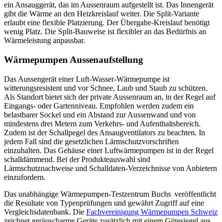
ein Ansauggerät, das im Aussenraum aufgestellt ist. Das Innengerät
gibt die Wärme an den Heizkreislauf weiter. Die Split-Variante
erlaubt eine flexible Platzierung. Der Übergabe-Kreislauf benötigt
wenig Platz. Die Split-Bauweise ist flexibler an das Bedürfnis an
Wärmeleistung anpassbar.
Wärmepumpen Aussenaufstellung
Das Aussengerät einer Luft-Wasser-Wärmepumpe ist
witterungsresistent und vor Schnee, Laub und Staub zu schützen.
Als Standort bietet sich der private Aussenraum an, in der Regel auf
Eingangs- oder Gartenniveau. Empfohlen werden zudem ein
belastbarer Sockel und ein Abstand zur Aussenwand und von
mindestens drei Metern zum Verkehrs- und Aufenthaltsbereich.
Zudem ist der Schallpegel des Ansaugventilators zu beachten. In
jedem Fall sind die gesetzlichen Lärmschutzvorschriften
einzuhalten. Das Gehäuse einer Luftwärmepumpen ist in der Regel
schalldämmend. Bei der Produkteauswahl sind
Lärmschutznachweise und Schalldaten-Verzeichnisse von Anbietern
einzufordern.
Das unabhängige Wärmepumpen-Testzentrum Buchs veröffentlicht
die Resultate von Typenprüfungen und gewährt Zugriff auf eine
Vergleichsdatenbank. Die
Fachvereinigung Wärmepumpen Schweiz
zeichnet geräuscharme Geräte zusätzlich mit einem Gütesiegel aus.