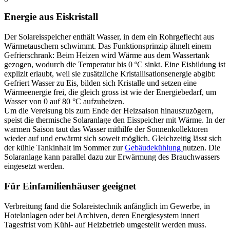
Energie aus Eiskristall
Der Solareisspeicher enthält Wasser, in dem ein Rohrgeflecht aus
Wärmetauschern schwimmt. Das Funktionsprinzip ähnelt einem
Gefrierschrank: Beim Heizen wird Wärme aus dem Wassertank
gezogen, wodurch die Temperatur bis 0 ºC sinkt. Eine Eisbildung ist
explizit erlaubt, weil sie zusätzliche Kristallisationsenergie abgibt:
Gefriert Wasser zu Eis, bilden sich Kristalle und setzen eine
Wärmeenergie frei, die gleich gross ist wie der Energiebedarf, um
Wasser von 0 auf 80 °C aufzuheizen.
Um die Vereisung bis zum Ende der Heizsaison hinauszuzögern,
speist die thermische Solaranlage den Eisspeicher mit Wärme. In der
warmen Saison taut das Wasser mithilfe der Sonnenkollektoren
wieder auf und erwärmt sich soweit möglich. Gleichzeitig lässt sich
der kühle Tankinhalt im Sommer zur
Gebäudekühlung
nutzen. Die
Solaranlage kann parallel dazu zur Erwärmung des Brauchwassers
eingesetzt werden.
Für Einfamilienhäuser geeignet
Verbreitung fand die Solareistechnik anfänglich im Gewerbe, in
Hotelanlagen oder bei Archiven, deren Energiesystem innert
Tagesfrist vom Kühl- auf Heizbetrieb umgestellt werden muss.