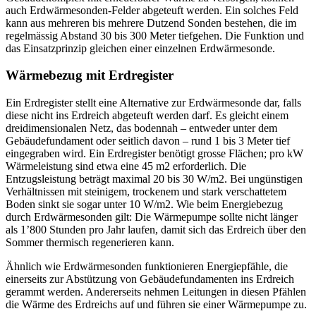
auch Erdwärmesonden-Felder abgeteuft werden. Ein solches Feld
kann aus mehreren bis mehrere Dutzend Sonden bestehen, die im
regelmässig Abstand 30 bis 300 Meter tiefgehen. Die Funktion und
das Einsatzprinzip gleichen einer einzelnen Erdwärmesonde.
Wärmebezug mit Erdregister
Ein Erdregister stellt eine Alternative zur Erdwärmesonde dar, falls
diese nicht ins Erdreich abgeteuft werden darf. Es gleicht einem
dreidimensionalen Netz, das bodennah – entweder unter dem
Gebäudefundament oder seitlich davon – rund 1 bis 3 Meter tief
eingegraben wird. Ein Erdregister benötigt grosse Flächen; pro kW
Wärmeleistung sind etwa eine 45 m2 erforderlich. Die
Entzugsleistung beträgt maximal 20 bis 30 W/m2. Bei ungünstigen
Verhältnissen mit steinigem, trockenem und stark verschattetem
Boden sinkt sie sogar unter 10 W/m2. Wie beim Energiebezug
durch Erdwärmesonden gilt: Die Wärmepumpe sollte nicht länger
als 1’800 Stunden pro Jahr laufen, damit sich das Erdreich über den
Sommer thermisch regenerieren kann.
Ähnlich wie Erdwärmesonden funktionieren Energiepfähle, die
einerseits zur Abstützung von Gebäudefundamenten ins Erdreich
gerammt werden. Andererseits nehmen Leitungen in diesen Pfählen
die Wärme des Erdreichs auf und führen sie einer Wärmepumpe zu.