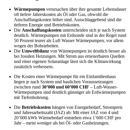
Wärmepumpen
verursachen über ihre gesamte Lebensdauer
oft tiefere Jahreskosten als Öl oder Gas, obwohl die
Anschaffungskosten höher sind. Ausschlaggebend sind die
tieferen Energie und Betriebskosten.
Die
Anschaffungskosten
unterscheiden sich je nach System
deutlich. Wärmepumpen mit Erdsonde sind in der Regel rund
50 Prozent teurer als Luft Wasser Wärmepumpen, vor allem
wegen der Bohrarbeiten.
Die
Umweltbilanz
von Wärmepumpen ist deutlich besser als
bei fossilen Heizungen. Mit Strom aus erneuerbaren Quellen
und einer eigenen Solaranlage lässt sich die Klimawirkung
zusätzlich verbessern.
Die Kosten einer Wärmepumpe für ein Einfamilienhaus
liegen je nach System und baulichen Voraussetzungen
zwischen rund
30’000 und 60’000 CHF
– Luft-Wasser-
Wärmepumpen sind deutlich günstiger als Erdwärmepumpen
mit Tiefenbohrung.
Die
Betriebskosten
hängen von Energiebedarf, Strompreis
und Jahresarbeitszahl (JAZ) ab: Mit einer JAZ von 4 und
20’000 kWh Wärmebedarf entstehen etwa 1’600 CHF pro
Jahr – meist weniger als bei Öl- oder Gasheizungen.