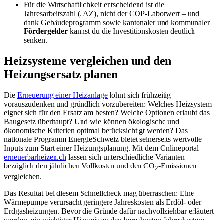
Für die Wirtschaftlichkeit entscheidend ist die
Jahresarbeitszahl (JAZ), nicht der COP-Laborwert – und
dank Gebäudeprogramm sowie kantonaler und kommunaler
Fördergelder
kannst du die Investitionskosten deutlich
senken.
Heizsysteme vergleichen und den
Heizungsersatz planen
Die
Erneuerung einer Heizanlage
lohnt sich frühzeitig
vorauszudenken und gründlich vorzubereiten: Welches Heizsystem
eignet sich für den Ersatz am besten? Welche Optionen erlaubt das
Baugesetz überhaupt? Und wie können ökologische und
ökonomische Kriterien optimal berücksichtigt werden? Das
nationale Programm EnergieSchweiz bietet seinerseits wertvolle
Inputs zum Start einer Heizungsplanung. Mit dem Onlineportal
erneuerbarheizen.ch
lassen sich unterschiedliche Varianten
bezüglich den jährlichen Vollkosten und den CO
-Emissionen
2
vergleichen.
Das Resultat bei diesem Schnellcheck mag überraschen: Eine
Wärmepumpe verursacht geringere Jahreskosten als Erdöl- oder
Erdgasheizungen. Bevor die Gründe dafür nachvollziehbar erläutert
werden, ein wichtiger Hinweis zu den berechneten Jahreskosten: