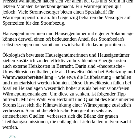
Preisschwankungen haben sich vor allem bei Gas und Strom in den
letzten Monaten bemerkbar gemacht. Für Wärmepumpen gilt
jedoch: Viele Stromversorger bieten einen Spezialtarif für
Wärmepumpenstrom an. Im Gegenzug beharren die Versorger auf
Sperrzeiten für den Strombezug.
Hauseigentümerinnen und Hauseigentümer mit eigener Solaranlage
können derweil einen oft bedeutenden Anteil des Strombedarfs
selbst erzeugen und somit auch wirtschaftlich davon profitieren.
Ökologisch bewusste Hauseigentümerinnen und Hauseigentümer
ziehen zusätzlich zu den effektiv zu bezahlenden Energiekosten
auch externe Heizkosten in Betracht. Darin sind «theoretische»
Umweltkosten enthalten, die als Umweltschäden bei Beheizung und
Warmwasserbereitstellung – wie etwa die Luftbelastung – anfallen
und monetarisiert werden könnten. Diese Umweltkosten fallen bei
fossilen Heizanlagen wesentlich höher aus als bei emissionsfreien
Wärmepumpenanlagen. Um diese zu senken, ist folgender Tipp
hilfreich: Mit der Wahl von Herkunft und Qualität des konsumierten
Stroms lässt sich die Klimawirkung einer Wärmepumpe zusätzlich
verbessern. Stammt die elektrische Energie ihrerseits aus
erneuerbaren Quellen, verbessert sich die Bilanz der grauen
Treibhaugasemissionen, die entlang der Lieferketten mitverursacht
werden.