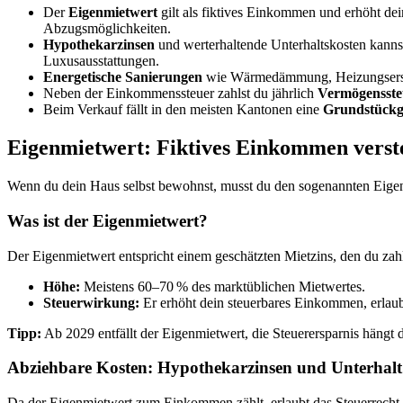
Der
Eigenmietwert
gilt als fiktives Einkommen und erhöht d
Abzugsmöglichkeiten.
Hypothekarzinsen
und werterhaltende Unterhaltskosten kanns
Luxusausstattungen.
Energetische Sanierungen
wie Wärmedämmung, Heizungsersatz o
Neben der Einkommenssteuer zahlst du jährlich
Vermögensste
Beim Verkauf fällt in den meisten Kantonen eine
Grundstückg
Eigenmietwert: Fiktives Einkommen verst
Wenn du dein Haus selbst bewohnst, musst du den sogenannten Eige
Was ist der Eigenmietwert?
Der Eigenmietwert entspricht einem geschätzten Mietzins, den du za
Höhe:
Meistens 60–70 % des marktüblichen Mietwertes.
Steuerwirkung:
Er erhöht dein steuerbares Einkommen, erlaub
Tipp:
Ab 2029 entfällt der Eigenmietwert, die Steuerersparnis hängt
Abziehbare Kosten: Hypothekarzinsen und Unterhalt
Da der Eigenmietwert zum Einkommen zählt, erlaubt das Steuerrecht 