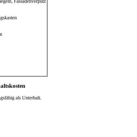
egeln, Fassadenverputz
ngskasten
en
.
altskosten
gsfähig als Unterhalt.