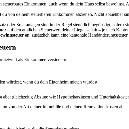
ein steuerbares Einkommen, auch wenn du dein Haus selbst bewohnst. 
t du von deinem steuerbaren Einkommen abziehen. Nicht abziehbar si
der Solaranlagen sind in der Regel steuerlich begünstigt, sofern sie
uer
auf den amtlichen Steuerwert deiner Liegenschaft – je nach Kanto
ewinnsteuer
an, zusätzlich kann eine kantonale Handänderungssteuer
euern
nmietwert als Einkommen versteuern.
hlen würdest, wenn du dein Eigenheim mieten würdest.
t aber gleichzeitig Abzüge wie Hypothekarzinsen und Unterhaltskoste
 dann von der Art deiner Immobilie und deinen Renovationskosten ab.
gewisse Abzüge, die die Steuerlast mindern.