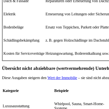
Dach & Fassade
Reparaturen oder Erneuerung von Dachzi
Elektrik
Erneuerung von Leitungen oder Sicheru
Bodenbeläge
Ersatz von Teppichen, Parkett oder Platt
Schädlingsbekämpfung
z. B. gegen Holzschädlinge im Dachstuhl
Kosten für Serviceverträge
Heizungswartung, Boilerentkalkung usw
Übersicht nicht abziehbare (wertvermehrende) Unterh
Diese Ausgaben steigern den
Wert der Immobilie
– sie sind nicht abzu
Kategorie
Beispiele
Whirlpool, Sauna, Smart-Home-
Luxusausstattung
Systeme