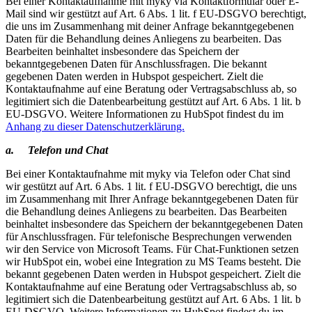
Bei einer Kontaktaufnahme mit myky via Kontaktformular oder E-
Mail sind wir gestützt auf Art. 6 Abs. 1 lit. f EU-DSGVO berechtigt,
die uns im Zusammenhang mit deiner Anfrage bekanntgegebenen
Daten für die Behandlung deines Anliegens zu bearbeiten. Das
Bearbeiten beinhaltet insbesondere das Speichern der
bekanntgegebenen Daten für Anschlussfragen. Die bekannt
gegebenen Daten werden in Hubspot gespeichert. Zielt die
Kontaktaufnahme auf eine Beratung oder Vertragsabschluss ab, so
legitimiert sich die Datenbearbeitung gestützt auf Art. 6 Abs. 1 lit. b
EU-DSGVO. Weitere Informationen zu HubSpot findest du im
Anhang zu dieser Datenschutzerklärung.
a. Telefon und Chat
Bei einer Kontaktaufnahme mit myky via Telefon oder Chat sind
wir gestützt auf Art. 6 Abs. 1 lit. f EU-DSGVO berechtigt, die uns
im Zusammenhang mit Ihrer Anfrage bekanntgegebenen Daten für
die Behandlung deines Anliegens zu bearbeiten. Das Bearbeiten
beinhaltet insbesondere das Speichern der bekanntgegebenen Daten
für Anschlussfragen. Für telefonische Besprechungen verwenden
wir den Service von Microsoft Teams. Für Chat-Funktionen setzen
wir HubSpot ein, wobei eine Integration zu MS Teams besteht. Die
bekannt gegebenen Daten werden in Hubspot gespeichert. Zielt die
Kontaktaufnahme auf eine Beratung oder Vertragsabschluss ab, so
legitimiert sich die Datenbearbeitung gestützt auf Art. 6 Abs. 1 lit. b
EU-DSGVO. Weitere Informationen zu HubSpot findest du im