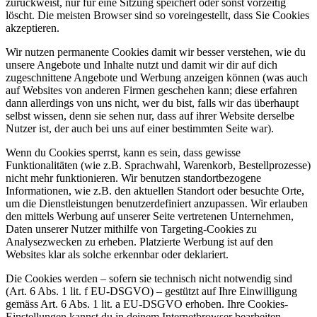
zurückweist, nur für eine Sitzung speichert oder sonst vorzeitig
löscht. Die meisten Browser sind so voreingestellt, dass Sie Cookies
akzeptieren.
Wir nutzen permanente Cookies damit wir besser verstehen, wie du
unsere Angebote und Inhalte nutzt und damit wir dir auf dich
zugeschnittene Angebote und Werbung anzeigen können (was auch
auf Websites von anderen Firmen geschehen kann; diese erfahren
dann allerdings von uns nicht, wer du bist, falls wir das überhaupt
selbst wissen, denn sie sehen nur, dass auf ihrer Website derselbe
Nutzer ist, der auch bei uns auf einer bestimmten Seite war).
Wenn du Cookies sperrst, kann es sein, dass gewisse
Funktionalitäten (wie z.B. Sprachwahl, Warenkorb, Bestellprozesse)
nicht mehr funktionieren. Wir benutzen standortbezogene
Informationen, wie z.B. den aktuellen Standort oder besuchte Orte,
um die Dienstleistungen benutzerdefiniert anzupassen. Wir erlauben
den mittels Werbung auf unserer Seite vertretenen Unternehmen,
Daten unserer Nutzer mithilfe von Targeting-Cookies zu
Analysezwecken zu erheben. Platzierte Werbung ist auf den
Websites klar als solche erkennbar oder deklariert.
Die Cookies werden – sofern sie technisch nicht notwendig sind
(Art. 6 Abs. 1 lit. f EU-DSGVO) – gestützt auf Ihre Einwilligung
gemäss Art. 6 Abs. 1 lit. a EU-DSGVO erhoben. Ihre Cookies-
Einstellungen kannst du in deinem Internetbrowser bearbeiten.