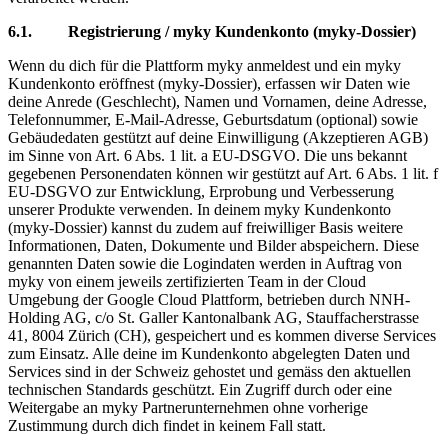
6.1. Registrierung / myky Kundenkonto (myky-Dossier)
Wenn du dich für die Plattform myky anmeldest und ein myky
Kundenkonto eröffnest (myky-Dossier), erfassen wir Daten wie
deine Anrede (Geschlecht), Namen und Vornamen, deine Adresse,
Telefonnummer, E-Mail-Adresse, Geburtsdatum (optional) sowie
Gebäudedaten gestützt auf deine Einwilligung (Akzeptieren AGB)
im Sinne von Art. 6 Abs. 1 lit. a EU-DSGVO. Die uns bekannt
gegebenen Personendaten können wir gestützt auf Art. 6 Abs. 1 lit. f
EU-DSGVO zur Entwicklung, Erprobung und Verbesserung
unserer Produkte verwenden. In deinem myky Kundenkonto
(myky-Dossier) kannst du zudem auf freiwilliger Basis weitere
Informationen, Daten, Dokumente und Bilder abspeichern. Diese
genannten Daten sowie die Logindaten werden in Auftrag von
myky von einem jeweils zertifizierten Team in der Cloud
Umgebung der Google Cloud Plattform, betrieben durch NNH-
Holding AG, c/o St. Galler Kantonalbank AG, Stauffacherstrasse
41, 8004 Zürich (CH), gespeichert und es kommen diverse Services
zum Einsatz. Alle deine im Kundenkonto abgelegten Daten und
Services sind in der Schweiz gehostet und gemäss den aktuellen
technischen Standards geschützt. Ein Zugriff durch oder eine
Weitergabe an myky Partnerunternehmen ohne vorherige
Zustimmung durch dich findet in keinem Fall statt.