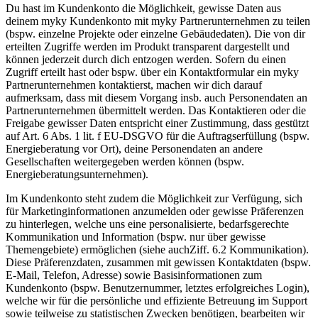
Du hast im Kundenkonto die Möglichkeit, gewisse Daten aus
deinem myky Kundenkonto mit myky Partnerunternehmen zu teilen
(bspw. einzelne Projekte oder einzelne Gebäudedaten). Die von dir
erteilten Zugriffe werden im Produkt transparent dargestellt und
können jederzeit durch dich entzogen werden. Sofern du einen
Zugriff erteilt hast oder bspw. über ein Kontaktformular ein myky
Partnerunternehmen kontaktierst, machen wir dich darauf
aufmerksam, dass mit diesem Vorgang insb. auch Personendaten an
Partnerunternehmen übermittelt werden. Das Kontaktieren oder die
Freigabe gewisser Daten entspricht einer Zustimmung, dass gestützt
auf Art. 6 Abs. 1 lit. f EU-DSGVO für die Auftragserfüllung (bspw.
Energieberatung vor Ort), deine Personendaten an andere
Gesellschaften weitergegeben werden können (bspw.
Energieberatungsunternehmen).
Im Kundenkonto steht zudem die Möglichkeit zur Verfügung, sich
für Marketinginformationen anzumelden oder gewisse Präferenzen
zu hinterlegen, welche uns eine personalisierte, bedarfsgerechte
Kommunikation und Information (bspw. nur über gewisse
Themengebiete) ermöglichen (siehe auchZiff. 6.2 Kommunikation).
Diese Präferenzdaten, zusammen mit gewissen Kontaktdaten (bspw.
E-Mail, Telefon, Adresse) sowie Basisinformationen zum
Kundenkonto (bspw. Benutzernummer, letztes erfolgreiches Login),
welche wir für die persönliche und effiziente Betreuung im Support
sowie teilweise zu statistischen Zwecken benötigen, bearbeiten wir