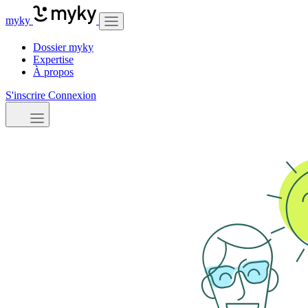
myky
Dossier myky
Expertise
À propos
S'inscrire
Connexion