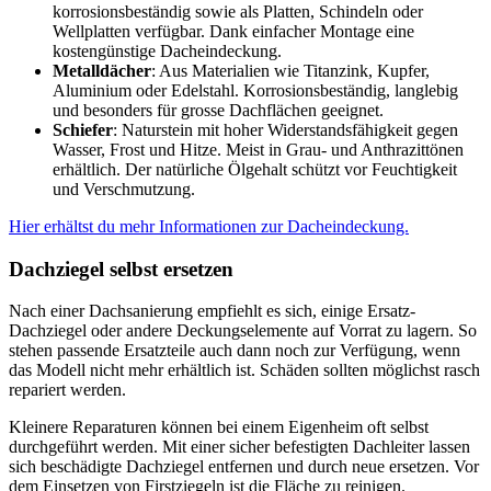
korrosionsbeständig sowie als Platten, Schindeln oder
Wellplatten verfügbar. Dank einfacher Montage eine
kostengünstige Dacheindeckung.
Metalldächer
: Aus Materialien wie Titanzink, Kupfer,
Aluminium oder Edelstahl. Korrosionsbeständig, langlebig
und besonders für grosse Dachflächen geeignet.
Schiefer
: Naturstein mit hoher Widerstandsfähigkeit gegen
Wasser, Frost und Hitze. Meist in Grau- und Anthrazittönen
erhältlich. Der natürliche Ölgehalt schützt vor Feuchtigkeit
und Verschmutzung.
Hier erhältst du mehr Informationen zur Dacheindeckung.
Dachziegel selbst ersetzen
Nach einer Dachsanierung empfiehlt es sich, einige Ersatz-
Dachziegel oder andere Deckungselemente auf Vorrat zu lagern. So
stehen passende Ersatzteile auch dann noch zur Verfügung, wenn
das Modell nicht mehr erhältlich ist. Schäden sollten möglichst rasch
repariert werden.
Kleinere Reparaturen können bei einem Eigenheim oft selbst
durchgeführt werden. Mit einer sicher befestigten Dachleiter lassen
sich beschädigte Dachziegel entfernen und durch neue ersetzen. Vor
dem Einsetzen von Firstziegeln ist die Fläche zu reinigen.