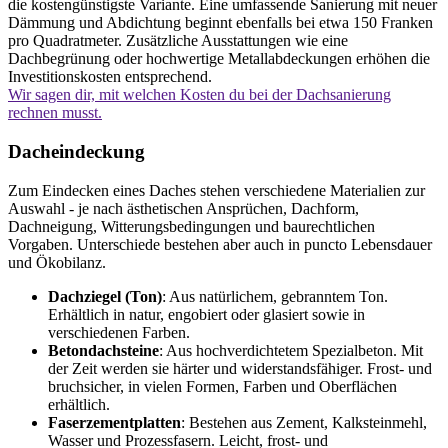
die kostengünstigste Variante. Eine umfassende Sanierung mit neuer
Dämmung und Abdichtung beginnt ebenfalls bei etwa 150 Franken
pro Quadratmeter. Zusätzliche Ausstattungen wie eine
Dachbegrünung oder hochwertige Metallabdeckungen erhöhen die
Investitionskosten entsprechend.
Wir sagen dir, mit welchen Kosten du bei der Dachsanierung
rechnen musst.
Dacheindeckung
Zum Eindecken eines Daches stehen verschiedene Materialien zur
Auswahl - je nach ästhetischen Ansprüchen, Dachform,
Dachneigung, Witterungsbedingungen und baurechtlichen
Vorgaben. Unterschiede bestehen aber auch in puncto Lebensdauer
und Ökobilanz.
Dachziegel (Ton)
: Aus natürlichem, gebranntem Ton.
Erhältlich in natur, engobiert oder glasiert sowie in
verschiedenen Farben.
Betondachsteine
: Aus hochverdichtetem Spezialbeton. Mit
der Zeit werden sie härter und widerstandsfähiger. Frost- und
bruchsicher, in vielen Formen, Farben und Oberflächen
erhältlich.
Faserzementplatten
: Bestehen aus Zement, Kalksteinmehl,
Wasser und Prozessfasern. Leicht, frost- und